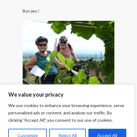
Bon jeu !
We value your privacy
We use cookies to enhance your browsing experience, serve
personalized ads or content, and analyze our traffic. By
clicking "Accept All", you consent to our use of cookies.
© 2026
PRE LA DAME
| Designed by:
Theme
Customize
Reject All
Accept All