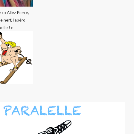
: « Allez Pierre,
e nerf, l’apéro
elle ! »